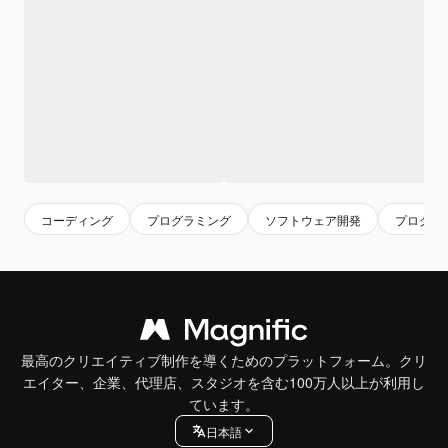
コーディング
プログラミング
ソフトウェア開発
プログラ
最高のクリエイティブ制作を導くためのプラットフォーム。クリ
エイター、企業、代理店、スタジオを含む100万人以上が利用し
ています。
日本語