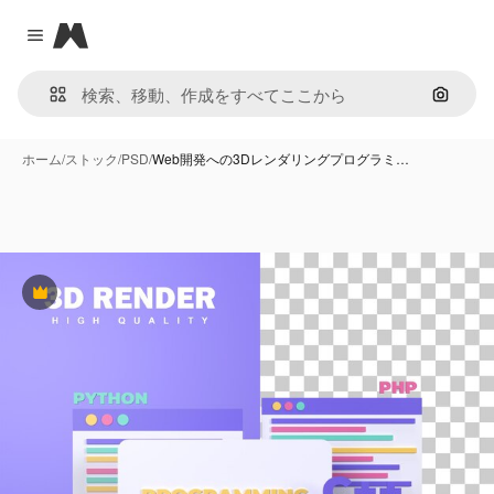
Magnific
Close menu
画像で
ホーム
/
ストック
/
PSD
/
Web開発への3Dレンダリングプログラミ…
Premium