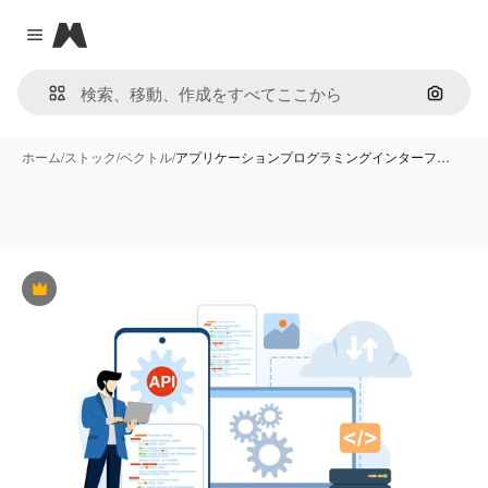
Magnific
Close menu
画像で
ホーム
/
ストック
/
ベクトル
/
アプリケーションプログラミングインターフ…
Premium