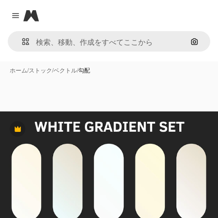
Magnific
Close menu
画像で
ホーム
/
ストック
/
ベクトル
/
勾配
Premium