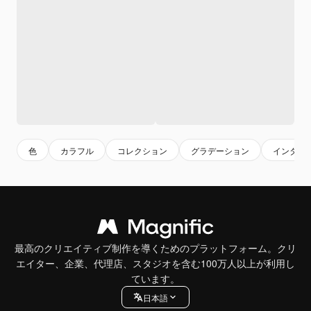
色
カラフル
コレクション
グラデーション
インター
最高のクリエイティブ制作を導くためのプラットフォーム。クリ
エイター、企業、代理店、スタジオを含む100万人以上が利用し
ています。
日本語