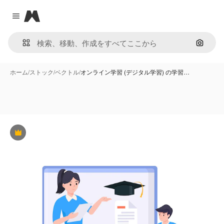
Magnific
Close menu
画像で
ホーム
/
ストック
/
ベクトル
/
オンライン学習 (デジタル学習) の学習…
Premium