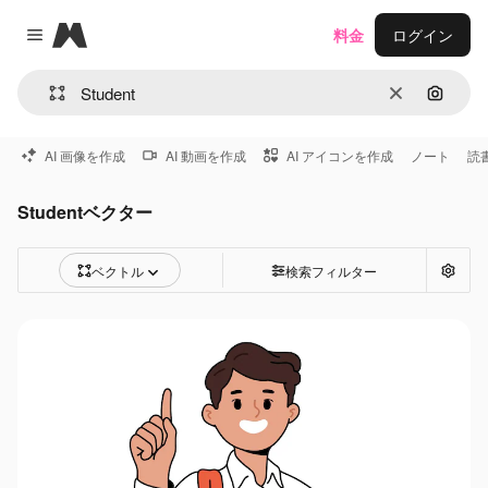
Magnific
料金
ログイン
Close menu
消去
画像で
AI 画像を作成
AI 動画を作成
AI アイコンを作成
ノート
読
Studentベクター
ベクトル
検索フィルター