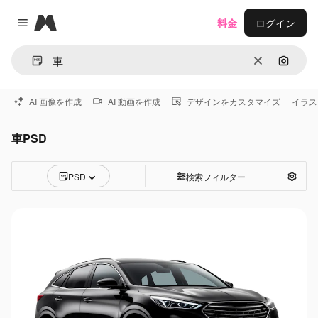
Magnific
料金
ログイン
Close menu
消去
画像で
AI 画像を作成
AI 動画を作成
デザインをカスタマイズ
イラス
車PSD
PSD
検索フィルター