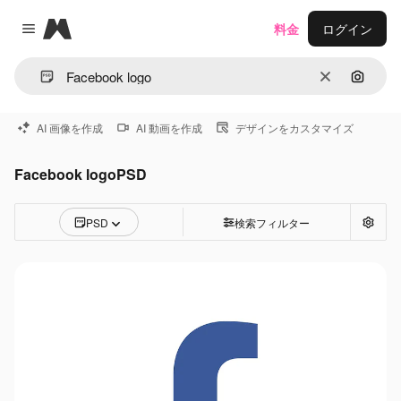
Magnific
料金
ログイン
Close menu
消去
画像で
AI 画像を作成
AI 動画を作成
デザインをカスタマイズ
Facebook logoPSD
PSD
検索フィルター