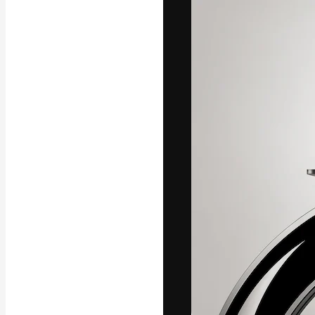
フォント
最高のクリエイ
ットフォーム。
店、スタジオを
います。
日本語
Copyright © 2010-