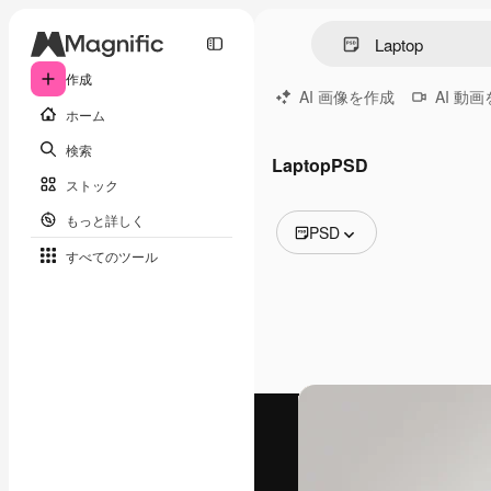
作成
AI 画像を作成
AI 動
ホーム
検索
LaptopPSD
ストック
もっと詳しく
PSD
すべてのツール
全ての画像
ベクトル
イラスト
写真
PSD
テンプレート
モックアップ
動画
映像素材
モーショングラフィックス
動画テンプレート
アイコン
3D モデル