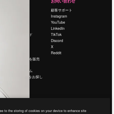
運営
お問い合わせ
料金
顧客サポート
会社概要
Instagram
Reviews
YouTube
採用情報
LinkedIn
検索トレンド
TikTok
ブログ
Discord
イベント
X
Slidesgo
Reddit
コンテンツを販売
する
プレスルーム
magnific.aiをお探し
ですか？
ee to the storing of cookies on your device to enhance site