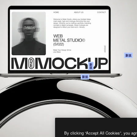
製品
はじめに
ティブ制作を導くためのプラ
Spaces
Academy
クリエイター、企業、代理
AI アシスタント
ドキュメント
含む100万人以上が利用して
AI 画像生成ツール
サポート
AI 動画生成ツール
利用規約
AI 音声合成ツール
プライバシーポリ
シー
ストックコンテン
ツ
オリジナル
新規
Claude/ChatGPT
クッキーポリシー
新
規
向けMCP
トラストセンター
エージェント
アフィリエイト
新規
API
法人向け
モバイルアプリ
すべてのMagnificツ
ール
2026
Freepik Company S.L.U.
無断複写・転載を禁じます
.
By clicking “Accept All Cookies”, you agr