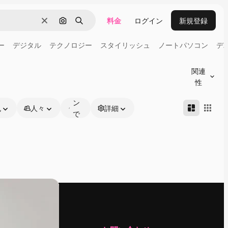
料金
ログイン
新規登録
消去
画像で検索
検索
ー
デジタル
テクノロジー
スタイリッシュ
ノートパソコン
デ
オ
ン
関連
ラ
性
イ
ン
色
人々
詳細
で
編
集
可
能