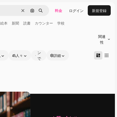
料金
ログイン
新規登録
消去
画像で検索
検索
絵本
新聞
読書
カウンター
学校
オ
ン
関連
ラ
性
イ
ン
色
人々
詳細
で
編
集
可
能