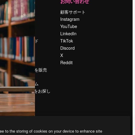
運営
お問い合わせ
料金
顧客サポート
会社概要
Instagram
Reviews
YouTube
採用情報
LinkedIn
検索トレンド
TikTok
ブログ
Discord
イベント
X
Slidesgo
Reddit
コンテンツを販売
する
プレスルーム
magnific.aiをお探し
ですか？
ee to the storing of cookies on your device to enhance site