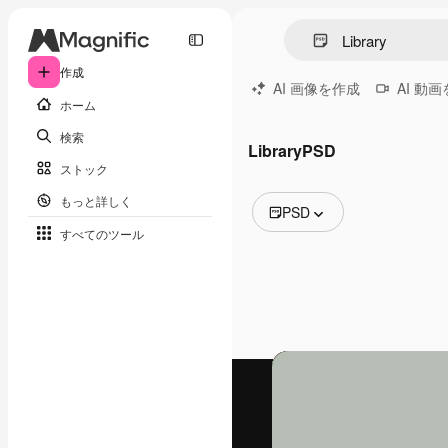
作成
AI 画像を作成
AI 動
ホーム
検索
LibraryPSD
ストック
もっと詳しく
PSD
すべてのツール
全ての画像
ベクトル
イラスト
写真
PSD
テンプレート
モックアップ
動画
映像素材
モーショングラフィックス
動画テンプレート
アイコン
3D モデル