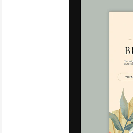
フォント
最高のクリエイ
ットフォーム。
店、スタジオを
います。
日本語
Copyright © 2010-