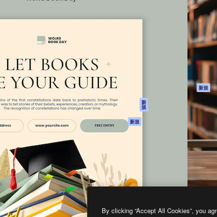
製品
はじめに
ティブ制作を導くためのプラ
Spaces
Academy
クリエイター、企業、代理
AI アシスタント
ドキュメント
含む100万人以上が利用して
AI 画像生成ツール
サポート
AI 動画生成ツール
利用規約
AI 音声合成ツール
プライバシーポリ
シー
ストックコンテン
ツ
オリジナル
新規
Claude/ChatGPT
クッキーポリシー
新
規
向けMCP
トラストセンター
エージェント
アフィリエイト
新規
API
法人向け
モバイルアプリ
すべてのMagnificツ
ール
2026
Freepik Company S.L.U.
無断複写・転載を禁じます
.
By clicking “Accept All Cookies”, you agr