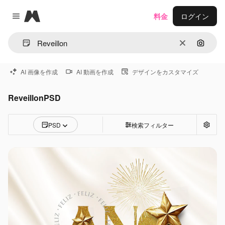
Magnific
料金
ログイン
Close menu
消去
画像で
AI 画像を作成
AI 動画を作成
デザインをカスタマイズ
ReveillonPSD
PSD
検索フィルター