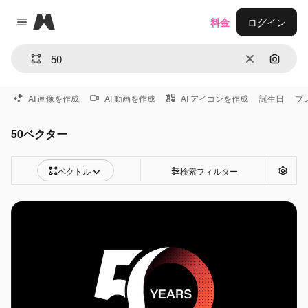
Magnific
料金
ログイン
Close menu
消去
画像で
AI 画像を作成
AI 動画を作成
AI アイコンを作成
誕生日
プ
50ベクター
ベクトル
検索フィルター