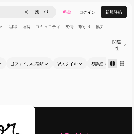
料金
ログイン
新規登録
消去
画像で検索
検索
れ
組織
連携
コミュニティ
友情
繋がり
協力
関連
性
ファイルの種類
スタイル
詳細