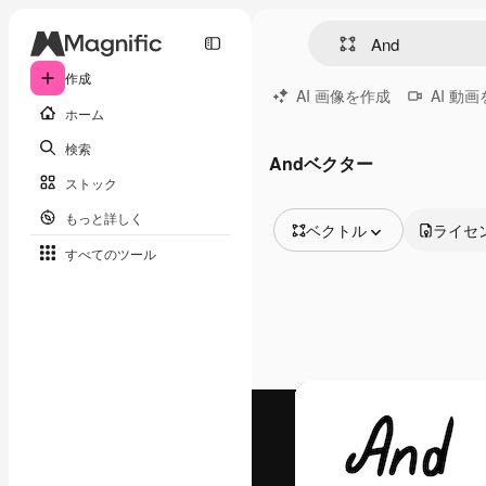
作成
AI 画像を作成
AI 動
ホーム
検索
Andベクター
ストック
もっと詳しく
ベクトル
ライセ
すべてのツール
全ての画像
ベクトル
イラスト
写真
PSD
テンプレート
モックアップ
動画
映像素材
モーショングラフィックス
動画テンプレート
アイコン
3D モデル