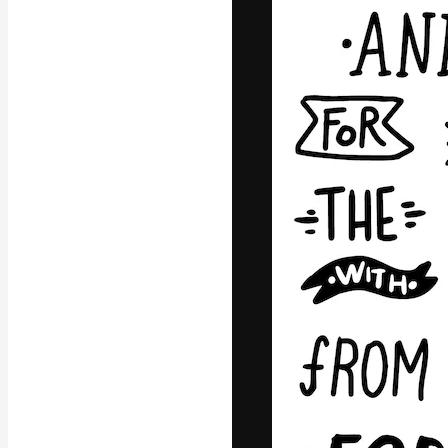
フォント
最高のクリエイ
ットフォーム。
店、スタジオを
います。
日本語
Copyright © 2010-