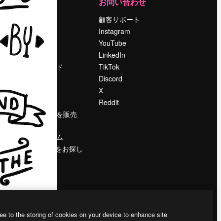
運営
お問い合わせ
料金
顧客サポート
会社概要
Instagram
Reviews
YouTube
採用情報
LinkedIn
検索トレンド
TikTok
ブログ
Discord
イベント
X
Slidesgo
Reddit
コンテンツを販売
する
プレスルーム
magnific.aiをお探し
ですか？
ee to the storing of cookies on your device to enhance site