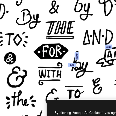
製品
はじめに
ティブ制作を導くためのプラ
Spaces
Academy
クリエイター、企業、代理
AI アシスタント
ドキュメント
含む100万人以上が利用して
AI 画像生成ツール
サポート
AI 動画生成ツール
利用規約
AI 音声合成ツール
プライバシーポリ
シー
ストックコンテン
ツ
オリジナル
新規
Claude/ChatGPT
クッキーポリシー
新
規
向けMCP
トラストセンター
エージェント
アフィリエイト
新規
API
法人向け
モバイルアプリ
すべてのMagnificツ
ール
2026
Freepik Company S.L.U.
無断複写・転載を禁じます
.
By clicking “Accept All Cookies”, you agr