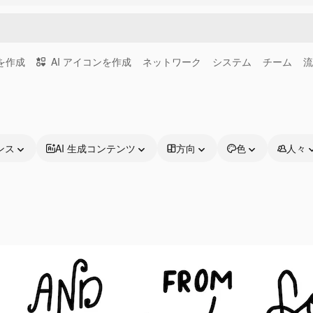
画を作成
AI アイコンを作成
ネットワーク
システム
チーム
流
ンス
AI 生成コンテンツ
方向
色
人々