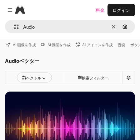
Magnific
料金
ログイン
Close menu
消去
画像で
AI 画像を作成
AI 動画を作成
AI アイコンを作成
音楽
ボタ
Audioベクター
ベクトル
検索フィルター