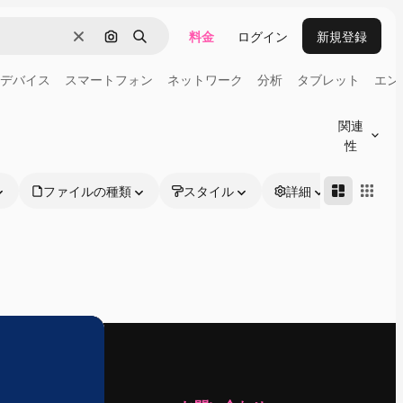
料金
ログイン
新規登録
消去
画像で検索
検索
デバイス
スマートフォン
ネットワーク
分析
タブレット
エン
関連
性
ファイルの種類
スタイル
詳細