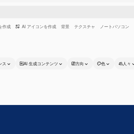
画を作成
AI アイコンを作成
背景
テクスチャ
ノートパソコン
ンス
AI 生成コンテンツ
方向
色
人々