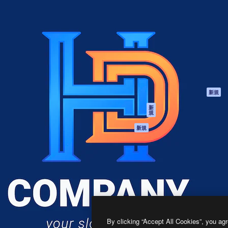
製品
はじめに
ティブ制作を導くためのプラ
Spaces
Academy
クリエイター、企業、代理
AI アシスタント
ドキュメント
含む100万人以上が利用して
AI 画像生成ツール
サポート
AI 動画生成ツール
利用規約
AI 音声合成ツール
プライバシーポリ
シー
ストックコンテン
ツ
オリジナル
新規
Claude/ChatGPT
クッキーポリシー
新
規
向けMCP
トラストセンター
エージェント
アフィリエイト
新規
API
法人向け
モバイルアプリ
すべてのMagnificツ
ール
2026
Freepik Company S.L.U.
無断複写・転載を禁じます
.
By clicking “Accept All Cookies”, you agr