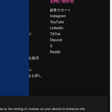
運営
お問い合わせ
料金
顧客サポート
会社概要
Instagram
Reviews
YouTube
採用情報
LinkedIn
検索トレンド
TikTok
ブログ
Discord
イベント
X
Slidesgo
Reddit
コンテンツを販売
する
プレスルーム
magnific.aiをお探し
ですか？
ee to the storing of cookies on your device to enhance site