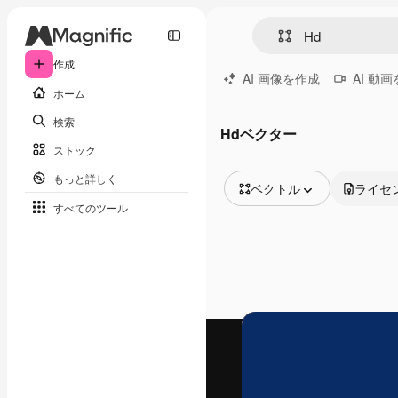
作成
AI 画像を作成
AI 動
ホーム
検索
Hdベクター
ストック
もっと詳しく
ベクトル
ライセ
すべてのツール
全ての画像
ベクトル
イラスト
写真
PSD
テンプレート
モックアップ
動画
映像素材
モーショングラフィックス
動画テンプレート
アイコン
3D モデル