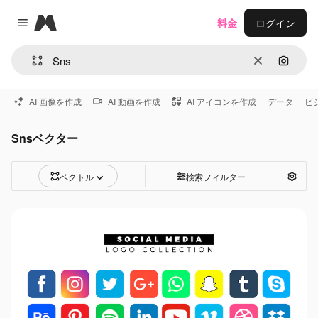
Magnific
料金
ログイン
Close menu
消去
画像で
AI 画像を作成
AI 動画を作成
AI アイコンを作成
データ
ビ
Snsベクター
ベクトル
検索フィルター