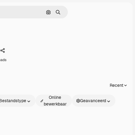
Zoeken op afbeelding
Zoeken
Delen
oads
Recent
Online
Bestandstype
Geavanceerd
bewerkbaar