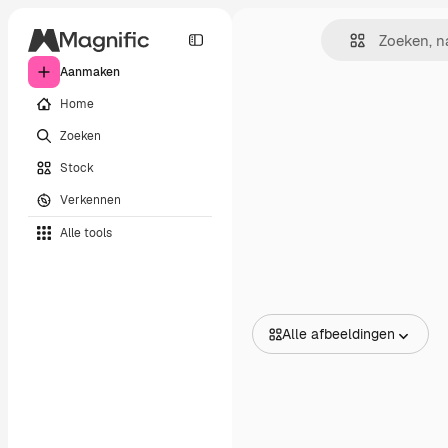
Aanmaken
Home
Zoeken
Stock
Verkennen
Alle tools
Alle afbeeldingen
Alle afbeeldingen
Vectors
Illustraties
Foto's
PSD
Sjablonen