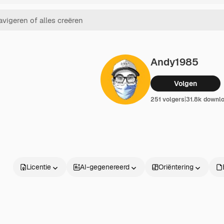
Andy1985
Volgen
251 volgers
|
31.8k downl
Licentie
AI-gegenereerd
Oriëntering