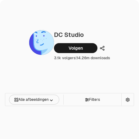
DC Studio
Volgen
Delen
3.1k volgers
|
14.26m downloads
Alle afbeeldingen
Filters