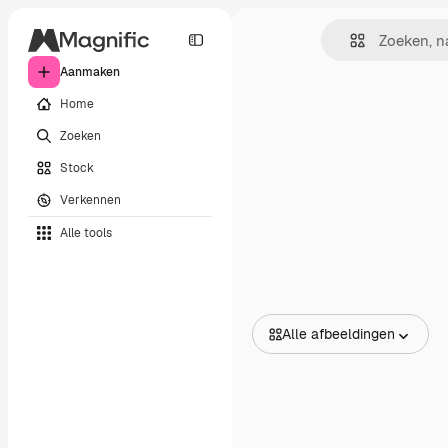
Aanmaken
Home
Zoeken
Stock
Verkennen
Alle tools
Alle afbeeldingen
Alle afbeeldingen
Vectors
Illustraties
Foto's
PSD
Sjablonen