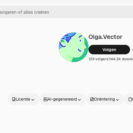
Olga.vector
Volgen
129 volgers
|
144.2k downl
Licentie
AI-gegenereerd
Oriëntering