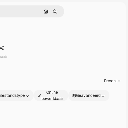
Zoeken op afbeelding
Zoeken
Delen
oads
Recent
Online
Bestandstype
Geavanceerd
bewerkbaar