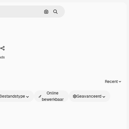
Zoeken op afbeelding
Zoeken
Delen
ads
Recent
Online
Bestandstype
Geavanceerd
bewerkbaar