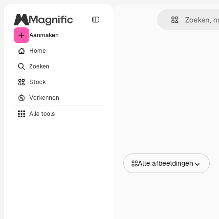
Aanmaken
Home
Zoeken
Stock
Verkennen
Alle tools
Alle afbeeldingen
Alle afbeeldingen
Vectors
Illustraties
Foto's
PSD
Sjablonen