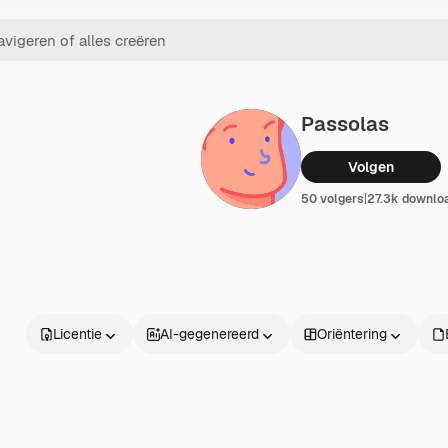
Passolas
Volgen
50 volgers
|
27.3k downlo
Licentie
AI-gegenereerd
Oriëntering