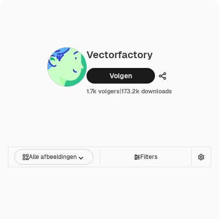
Vectorfactory
Volgen
Delen
1.7k volgers
|
173.2k downloads
Alle afbeeldingen
Filters