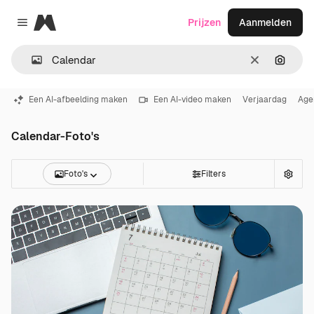
Magnific
Prijzen
Aanmelden
Close menu
Wissen
Zoeken
Een AI-afbeelding maken
Een AI-video maken
Verjaardag
Age
Calendar-Foto's
Foto's
Filters