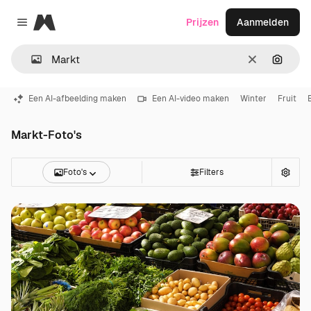
Magnific
Prijzen
Aanmelden
Close menu
Wissen
Zoeken
Een AI-afbeelding maken
Een AI-video maken
Winter
Fruit
Markt-Foto's
Foto's
Filters