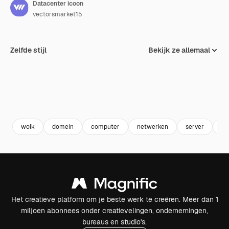
Datacenter icoon
vectorsmarket15
Zelfde stijl
Bekijk ze allemaal
wolk
domein
computer
netwerken
server
da
Het creatieve platform om je beste werk te creëren. Meer dan 1
miljoen abonnees onder creatievelingen, ondernemingen,
bureaus en studio's.