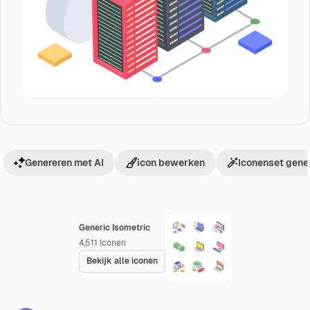
Genereren met AI
icon bewerken
Iconenset gene
Generic Isometric
4,511
Iconen
Bekijk alle iconen