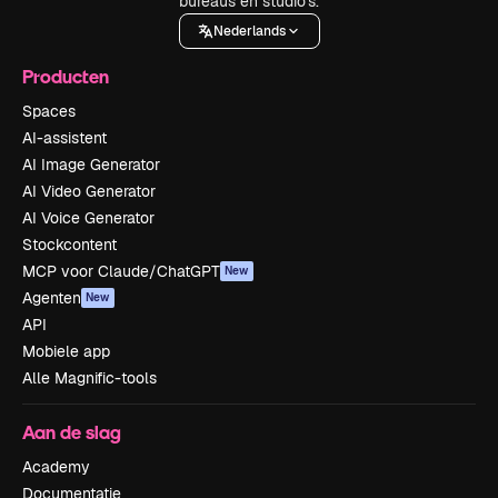
bureaus en studio's.
Nederlands
Producten
Spaces
AI-assistent
AI Image Generator
AI Video Generator
AI Voice Generator
Stockcontent
MCP voor Claude/ChatGPT
New
Agenten
New
API
Mobiele app
Alle Magnific-tools
Aan de slag
Academy
Documentatie