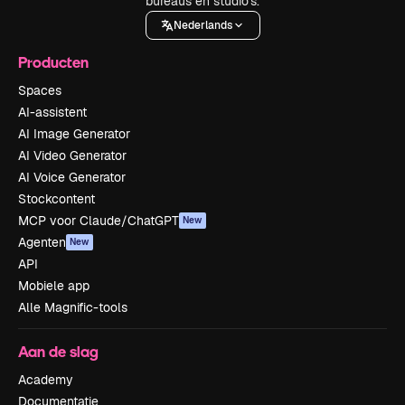
bureaus en studio's.
Nederlands
Producten
Spaces
AI-assistent
AI Image Generator
AI Video Generator
AI Voice Generator
Stockcontent
MCP voor Claude/ChatGPT
New
Agenten
New
API
Mobiele app
Alle Magnific-tools
Aan de slag
Academy
Documentatie