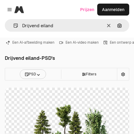
Magnific
Prijzen
Aanmelden
Close menu
Wissen
Zoeken
Een AI-afbeelding maken
Een AI-video maken
Een ontwerp 
Drijvend eiland-PSD's
PSD
Filters