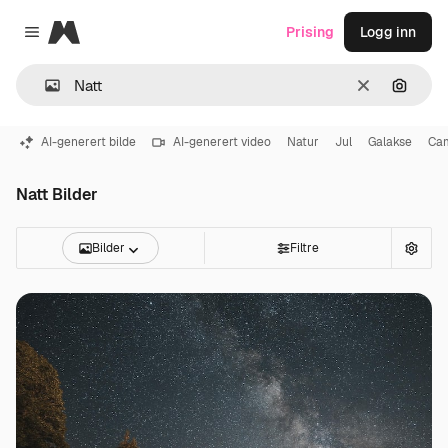
Magnific
Prising
Logg inn
Close menu
Slett
Søk ett
AI-generert bilde
AI-generert video
Natur
Jul
Galakse
Ca
Natt Bilder
Bilder
Filtre