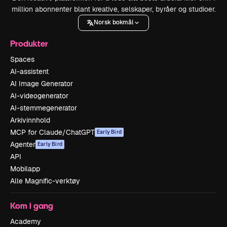
million abonnenter blant kreative, selskaper, byråer og studioer.
Norsk bokmål
Produkter
Spaces
AI-assistent
AI Image Generator
AI-videogenerator
AI-stemmegenerator
Arkivinnhold
MCP for Claude/ChatGPT
Early Bird
Agenter
Early Bird
API
Mobilapp
Alle Magnific-verktøy
Kom i gang
Academy