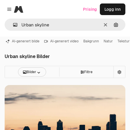
Magnific
Prising
Logg inn
Close menu
Slett
Søk ett
AI-generert bilde
AI-generert video
Bakgrunn
Natur
Tekstur
Urban skyline Bilder
Bilder
Filtre