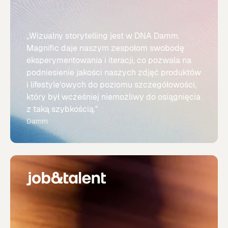
„Wizualny storytelling jest w DNA Damm.
Magnific daje naszym zespołom swobodę
eksperymentowania i iteracji, co pozwala na
podniesienie jakości naszych zdjęć produktów
i lifestyle'owych do poziomu szczegółowości,
który był wcześniej niemożliwy do osiągnięcia
z taką szybkością."
Damm