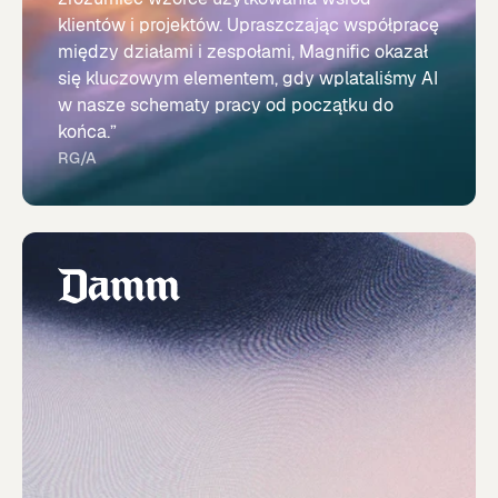
klientów i projektów. Upraszczając współpracę
między działami i zespołami, Magnific okazał
się kluczowym elementem, gdy wplataliśmy AI
w nasze schematy pracy od początku do
końca.”
RG/A