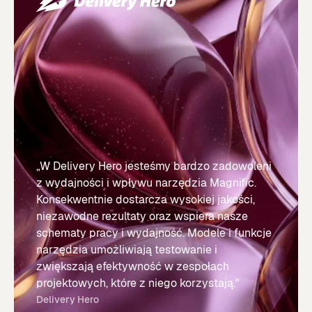
„W Delivery Hero jesteśmy bardzo zadowoleni
z wydajności i wpływu narzędzia Magnific.
Konsekwentnie dostarcza wysokiej jakości,
niezawodne rezultaty oraz wspiera nasze
schematy pracy i wydajność. Modele i funkcje
narzędzia umożliwiają testowanie i
zwiększają efektywność w zespołach
projektowych, które z niego korzystają."
Delivery Hero