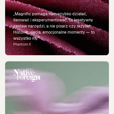
„Magnific pomaga nam szybko działać,
iterować i eksperymentować. To kreatywny
zestaw narzędzi, a nie pisarz czy reżyser.
Historia, ujęcia, emocjonalne momenty — to
wszystko my.”
Phantom X