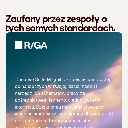
Zaufany przez zespoły o
tych samych standardach.
„Creative Suite Magnific zapewnił nam dostęp
do najlepszych w swojej klasie modeli i
narzędzi do schematów pracy za
pośrednictwem jednego, ujednoliconego
interfejsu. Dzięki temu mogliśmy stworzyć
wspólne środowisko współpracy dla pracy z AI
oraz narzędzia do zarządzania, aby
zrozumieć wzorce użytkowania wśród