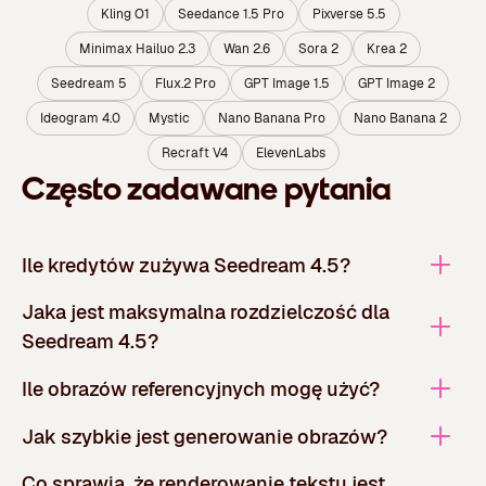
Kling O1
Seedance 1.5 Pro
Pixverse 5.5
Minimax Hailuo 2.3
Wan 2.6
Sora 2
Krea 2
Seedream 5
Flux.2 Pro
GPT Image 1.5
GPT Image 2
Ideogram 4.0
Mystic
Nano Banana Pro
Nano Banana 2
Recraft V4
ElevenLabs
Często zadawane pytania
Ile kredytów zużywa Seedream 4.5?
Jaka jest maksymalna rozdzielczość dla
Seedream 4.5?
Ile obrazów referencyjnych mogę użyć?
Jak szybkie jest generowanie obrazów?
Co sprawia, że renderowanie tekstu jest