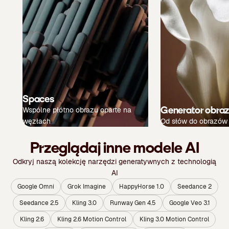
Spaces
Generator obra
Wspólne płótno obrazu oparte na
węzłach
Od słów do obrazów
Przeglądaj inne modele AI
Odkryj naszą kolekcję narzędzi generatywnych z technologią
AI
Google Omni
Grok Imagine
HappyHorse 1.0
Seedance 2
Seedance 2.5
Kling 3.0
Runway Gen 4.5
Google Veo 3.1
Kling 2.6
Kling 2.6 Motion Control
Kling 3.0 Motion Control