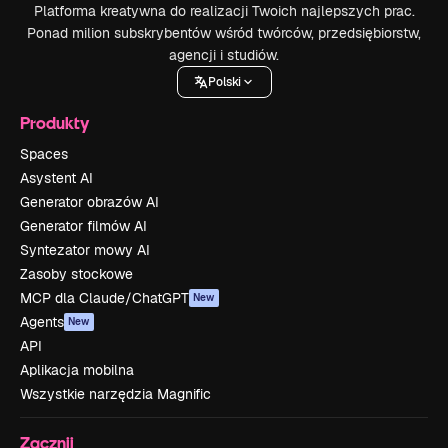
Platforma kreatywna do realizacji Twoich najlepszych prac.
Ponad milion subskrybentów wśród twórców, przedsiębiorstw,
agencji i studiów.
Polski
Produkty
Spaces
Asystent AI
Generator obrazów AI
Generator filmów AI
Syntezator mowy AI
Zasoby stockowe
MCP dla Claude/ChatGPT
New
Agents
New
API
Aplikacja mobilna
Wszystkie narzędzia Magnific
Zacznij