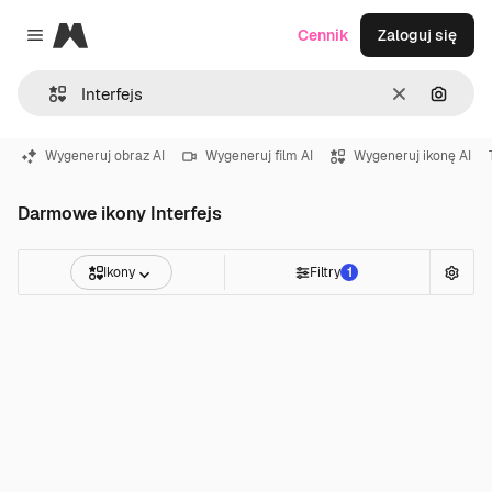
Magnific
Cennik
Zaloguj się
Close menu
Wyczyść
Szukaj
Wygeneruj obraz AI
Wygeneruj film AI
Wygeneruj ikonę AI
Darmowe ikony Interfejs
Ikony
Filtry
1