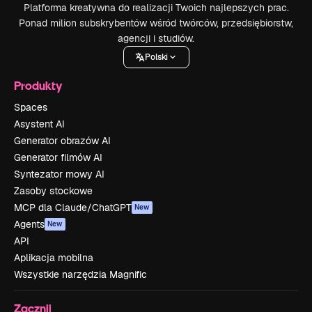
Platforma kreatywna do realizacji Twoich najlepszych prac.
Ponad milion subskrybentów wśród twórców, przedsiębiorstw,
agencji i studiów.
Polski
Produkty
Spaces
Asystent AI
Generator obrazów AI
Generator filmów AI
Syntezator mowy AI
Zasoby stockowe
MCP dla Claude/ChatGPT
New
Agents
New
API
Aplikacja mobilna
Wszystkie narzędzia Magnific
Zacznij