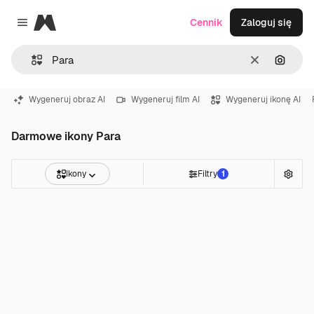
Magnific
Cennik
Zaloguj się
Close menu
Wyczyść
Szukaj
Wygeneruj obraz AI
Wygeneruj film AI
Wygeneruj ikonę AI
Darmowe ikony Para
Ikony
Filtry
1