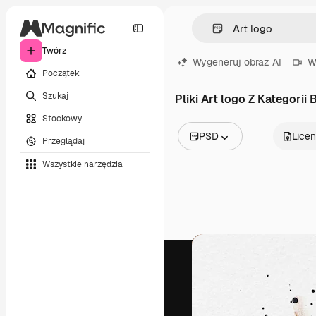
Twórz
Wygeneruj obraz AI
W
Początek
Szukaj
Pliki Art logo Z Kategorii 
Stockowy
PSD
Licen
Przeglądaj
Wszystkie obrazy
Wszystkie narzędzia
Wektory
Ilustracje
Zdjęcia
PSD
Szablony
Mockupy
Filmy
Klipy wideo
Ruchome grafiki
Szablony wideo
Ikony
Modele 3D
Czcionki