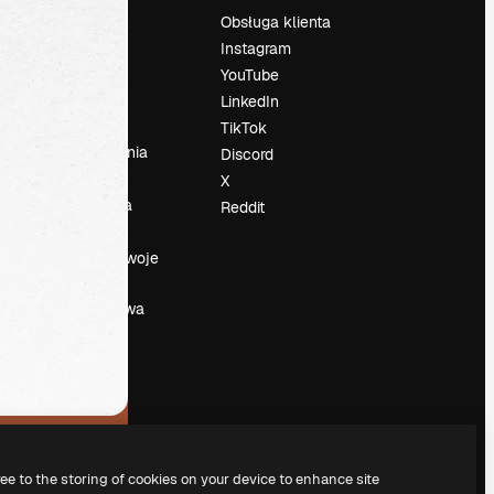
Cennik
Obsługa klienta
O nas
Instagram
Reviews
YouTube
su
Kariera
LinkedIn
Trendy
TikTok
wyszukiwania
Discord
Blog
X
Wydarzenia
Reddit
Slidesgo
a
Sprzedaj swoje
treści
Sala prasowa
Szukasz
magnific.ai
ree to the storing of cookies on your device to enhance site