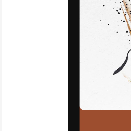
Platforma kreat
najlepszych pr
subskrybentów 
przedsiębiorstw,
Polski
Copyright © 2010