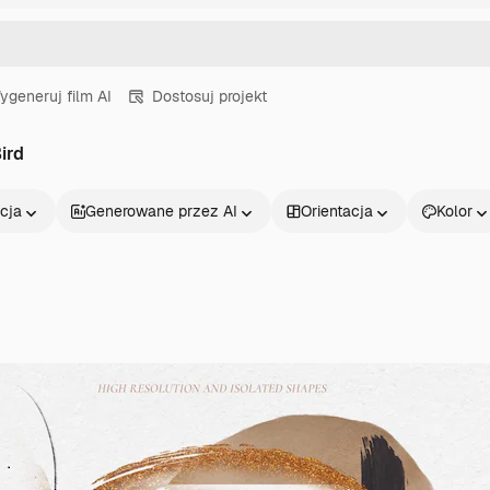
ygeneruj film AI
Dostosuj projekt
Bird
cja
Generowane przez AI
Orientacja
Kolor
Produkty
Zacznij