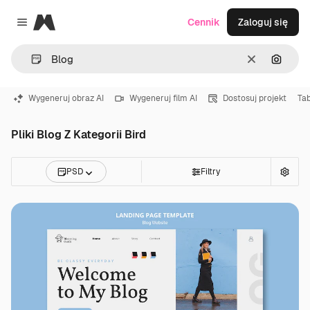
Magnific
Cennik
Zaloguj się
Close menu
Wyczyść
Szukaj
Wygeneruj obraz AI
Wygeneruj film AI
Dostosuj projekt
Tab
Pliki Blog Z Kategorii Bird
PSD
Filtry