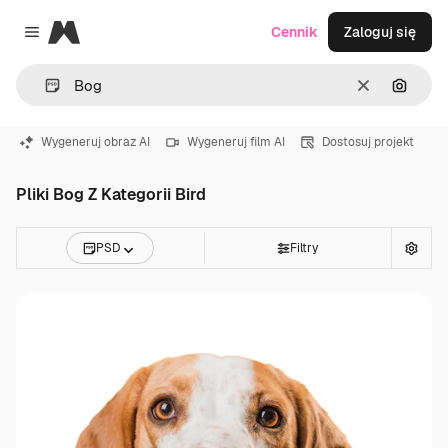
Magnific
Cennik
Zaloguj się
Close menu
Wyczyść
Szukaj
Wygeneruj obraz AI
Wygeneruj film AI
Dostosuj projekt
Pliki Bog Z Kategorii Bird
PSD
Filtry