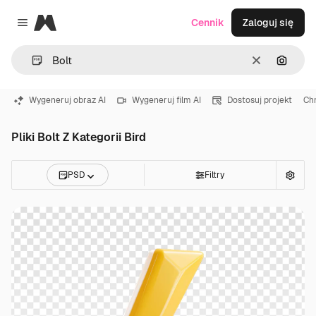
Magnific
Cennik
Zaloguj się
Close menu
Wyczyść
Szukaj
Wygeneruj obraz AI
Wygeneruj film AI
Dostosuj projekt
Ch
Pliki Bolt Z Kategorii Bird
PSD
Filtry