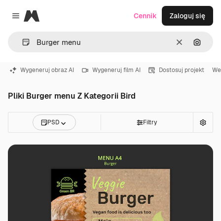
Magnific
Cennik
Zaloguj się
Close menu
Wyczyść
Szukaj
Wygeneruj obraz AI
Wygeneruj film AI
Dostosuj projekt
We
Pliki Burger menu Z Kategorii Bird
PSD
Filtry