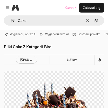
Magnific
Cennik
Zaloguj się
Close menu
Wyczyść
Szukaj
Wygeneruj obraz AI
Wygeneruj film AI
Dostosuj projekt
Pr
Pliki Cake Z Kategorii Bird
PSD
Filtry