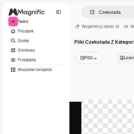
Twórz
Wygeneruj obraz AI
W
Początek
Szukaj
Pliki Czekolada Z Kategori
Stockowy
PSD
Licen
Przeglądaj
Wszystkie obrazy
Wszystkie narzędzia
Wektory
Ilustracje
Zdjęcia
PSD
Szablony
Mockupy
Filmy
Klipy wideo
Ruchome grafiki
Szablony wideo
Ikony
Modele 3D
Czcionki