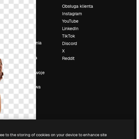
Cennik
Obsługa klienta
O nas
Instagram
Reviews
YouTube
su
Kariera
LinkedIn
Trendy
TikTok
wyszukiwania
Discord
Blog
X
Wydarzenia
Reddit
Slidesgo
a
Sprzedaj swoje
treści
Sala prasowa
Szukasz
magnific.ai
ree to the storing of cookies on your device to enhance site