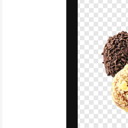
Platforma kreat
najlepszych pr
subskrybentów 
przedsiębiorstw,
Polski
Copyright © 2010