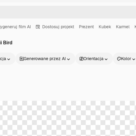
ygeneruj film AI
Dostosuj projekt
Prezent
Kubek
Karmel
i Bird
cja
Generowane przez AI
Orientacja
Kolor
Produkty
Zacznij