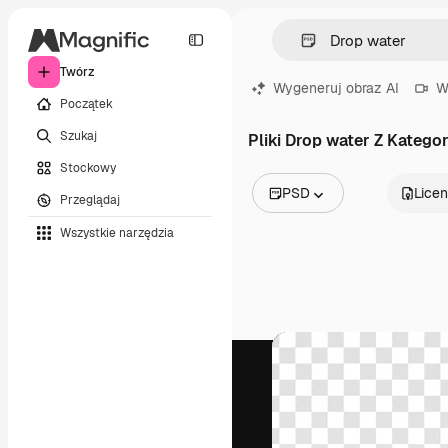
Twórz
Wygeneruj obraz AI
W
Początek
Szukaj
Pliki Drop water Z Kategori
Stockowy
PSD
Licen
Przeglądaj
Wszystkie obrazy
Wszystkie narzędzia
Wektory
Ilustracje
Zdjęcia
PSD
Szablony
Mockupy
Filmy
Klipy wideo
Ruchome grafiki
Szablony wideo
Ikony
Modele 3D
Czcionki