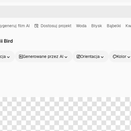
ygeneruj film AI
Dostosuj projekt
Woda
Błysk
Bąbelki
Kw
i Bird
cja
Generowane przez AI
Orientacja
Kolor
Produkty
Zacznij