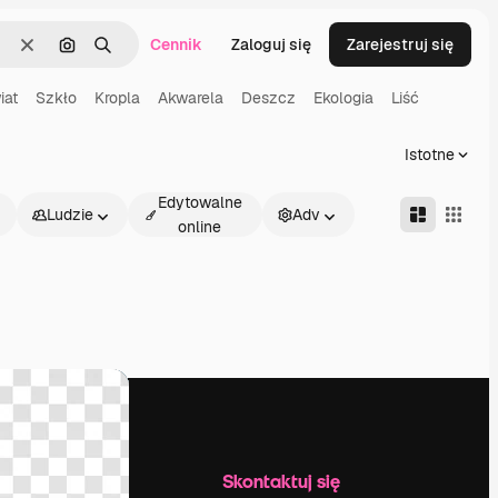
Cennik
Zaloguj się
Zarejestruj się
Wyczyść
Szukaj według obrazu
Szukaj
iat
Szkło
Kropla
Akwarela
Deszcz
Ekologia
Liść
Istotne
Edytowalne
Ludzie
Adv
online
Firma
Skontaktuj się