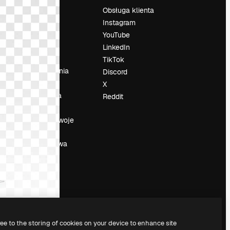
Cennik
Obsługa klienta
O nas
Instagram
Reviews
YouTube
su
Kariera
LinkedIn
Trendy
TikTok
wyszukiwania
Discord
Blog
X
Wydarzenia
Reddit
Slidesgo
a
Sprzedaj swoje
treści
Sala prasowa
Szukasz
magnific.ai
ree to the storing of cookies on your device to enhance site