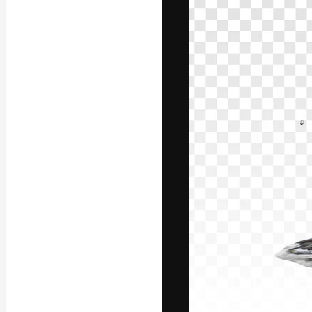
Platforma kreat
najlepszych pr
subskrybentów 
przedsiębiorstw,
Polski
Copyright © 2010