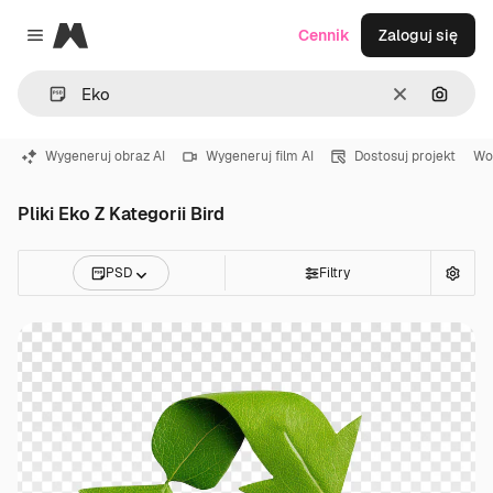
Magnific
Cennik
Zaloguj się
Close menu
Wyczyść
Szukaj
Wygeneruj obraz AI
Wygeneruj film AI
Dostosuj projekt
Wo
Pliki Eko Z Kategorii Bird
PSD
Filtry