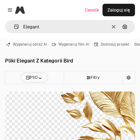
Magnific
Cennik
Zaloguj się
Close menu
Wyczyść
Szukaj
Wygeneruj obraz AI
Wygeneruj film AI
Dostosuj projekt
Ba
Pliki Elegant Z Kategorii Bird
PSD
Filtry