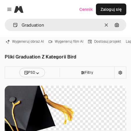
Magnific
Cennik
Zaloguj się
Close menu
Wyczyść
Szukaj
Wygeneruj obraz AI
Wygeneruj film AI
Dostosuj projekt
La
Pliki Graduation Z Kategorii Bird
PSD
Filtry