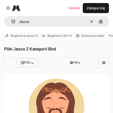
Magnific
Cennik
Zaloguj się
Close menu
Wyczyść
Szukaj
Wygeneruj obraz AI
Wygeneruj film AI
Dostosuj projekt
Po
Pliki Jezus Z Kategorii Bird
PSD
Filtry