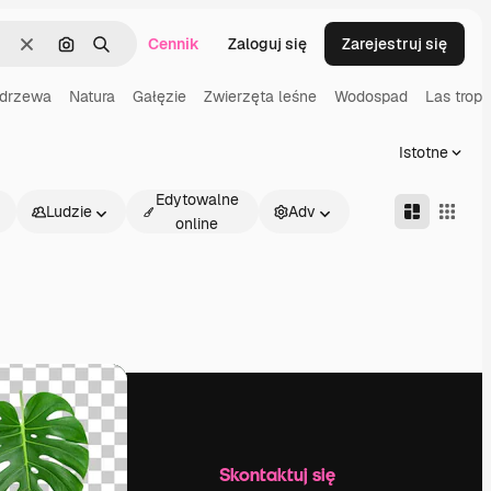
Cennik
Zaloguj się
Zarejestruj się
Wyczyść
Szukaj według obrazu
Szukaj
 drzewa
Natura
Gałęzie
Zwierzęta leśne
Wodospad
Las tropi
Istotne
Edytowalne
Ludzie
Adv
online
Firma
Skontaktuj się