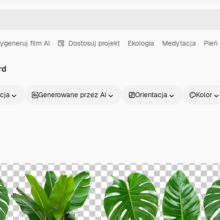
ygeneruj film AI
Dostosuj projekt
Ekologia
Medytacja
Pień
rd
cja
Generowane przez AI
Orientacja
Kolor
Produkty
Zacznij