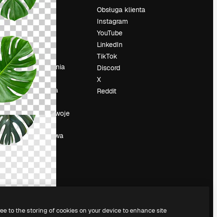
Cennik
Obsługa klienta
O nas
Instagram
Reviews
YouTube
su
Kariera
LinkedIn
Trendy
TikTok
wyszukiwania
Discord
Blog
X
Wydarzenia
Reddit
Slidesgo
a
Sprzedaj swoje
treści
Sala prasowa
Szukasz
magnific.ai
ree to the storing of cookies on your device to enhance site