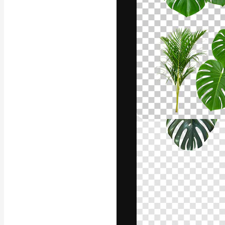
Platforma kreat
najlepszych pr
subskrybentów 
przedsiębiorstw,
Polski
Copyright © 2010