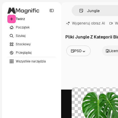
Twórz
Wygeneruj obraz AI
W
Początek
Szukaj
Pliki Jungle Z Kategorii Bi
Stockowy
PSD
Licen
Przeglądaj
Wszystkie obrazy
Wszystkie narzędzia
Wektory
Ilustracje
Zdjęcia
PSD
Szablony
Mockupy
Filmy
Klipy wideo
Ruchome grafiki
Szablony wideo
Ikony
Modele 3D
Czcionki