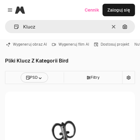
Magnific
Cennik
Zaloguj się
Close menu
Wyczyść
Szukaj
Wygeneruj obraz AI
Wygeneruj film AI
Dostosuj projekt
Nu
Pliki Klucz Z Kategorii Bird
PSD
Filtry