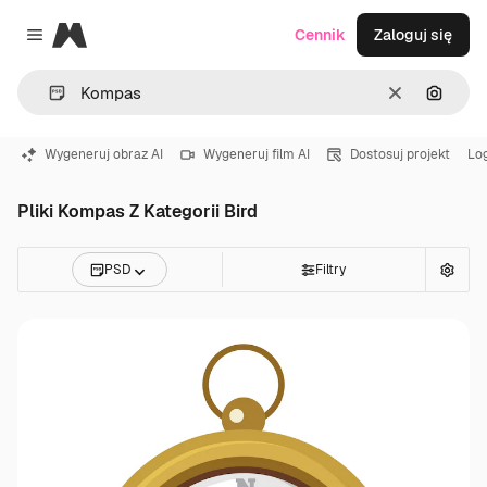
Magnific
Cennik
Zaloguj się
Close menu
Wyczyść
Szukaj
Wygeneruj obraz AI
Wygeneruj film AI
Dostosuj projekt
Lo
Pliki Kompas Z Kategorii Bird
PSD
Filtry