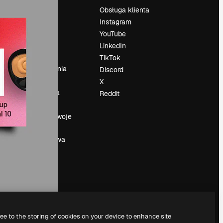
Cennik
Obsługa klienta
O nas
Instagram
Reviews
YouTube
su
Kariera
LinkedIn
Trendy
TikTok
wyszukiwania
Discord
Blog
X
Wydarzenia
Reddit
Slidesgo
a
Sprzedaj swoje
treści
Sala prasowa
Szukasz
magnific.ai
ree to the storing of cookies on your device to enhance site