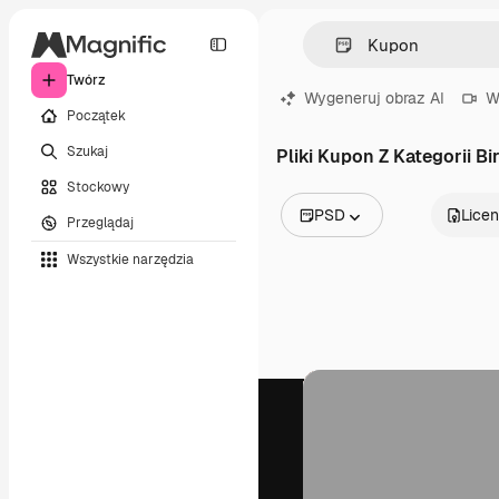
Twórz
Wygeneruj obraz AI
W
Początek
Szukaj
Pliki Kupon Z Kategorii Bi
Stockowy
PSD
Licen
Przeglądaj
Wszystkie obrazy
Wszystkie narzędzia
Wektory
Ilustracje
Zdjęcia
PSD
Szablony
Mockupy
Filmy
Klipy wideo
Ruchome grafiki
Szablony wideo
Ikony
Modele 3D
Czcionki