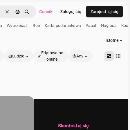
Cennik
Zaloguj się
Zarejestruj się
Wyczyść
Szukaj według obrazu
Szukaj
a
Wyprzedaż
Bon
Karta podarunkowa
Rabat
Nagroda
Kod 
Istotne
Edytowalne
Ludzie
Adv
online
Firma
Skontaktuj się