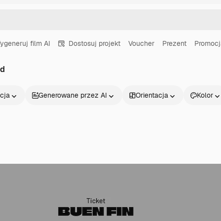
ygeneruj film AI
Dostosuj projekt
Voucher
Prezent
Promocj
rd
cja
Generowane przez AI
Orientacja
Kolor
Produkty
Zacznij