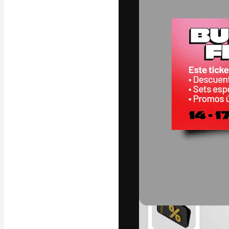
Platforma kreat
najlepszych pr
subskrybentów 
przedsiębiorstw,
Polski
Copyright © 2010