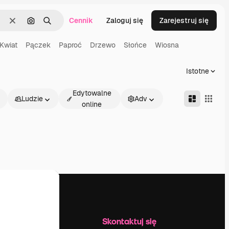
Cennik
Zaloguj się
Zarejestruj się
Wyczyść
Szukaj według obrazu
Szukaj
Kwiat
Pączek
Paproć
Drzewo
Słońce
Wiosna
Istotne
Edytowalne
Ludzie
Adv
online
Firma
Skontaktuj się