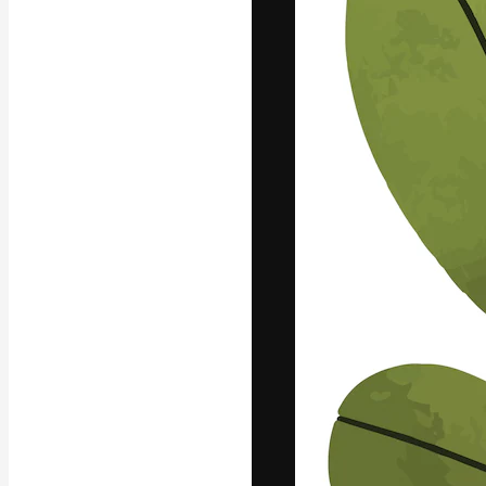
Platforma kreat
najlepszych pr
subskrybentów 
przedsiębiorstw,
Polski
Copyright © 2010