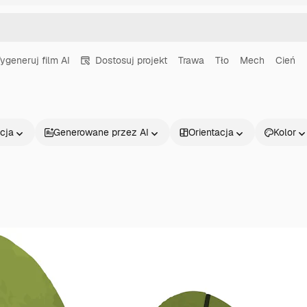
ygeneruj film AI
Dostosuj projekt
Trawa
Tło
Mech
Cień
cja
Generowane przez AI
Orientacja
Kolor
Produkty
Zacznij