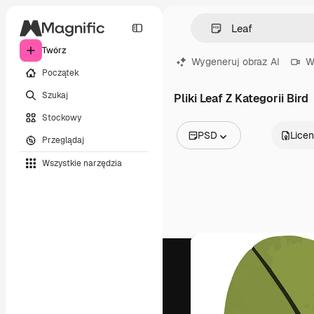
Twórz
Wygeneruj obraz AI
W
Początek
Szukaj
Pliki Leaf Z Kategorii Bird
Stockowy
PSD
Licen
Przeglądaj
Wszystkie obrazy
Wszystkie narzędzia
Wektory
Ilustracje
Zdjęcia
PSD
Szablony
Mockupy
Filmy
Klipy wideo
Ruchome grafiki
Szablony wideo
Ikony
Modele 3D
Czcionki