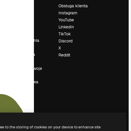
Cennik
Obsługa klienta
O nas
Instagram
Reviews
YouTube
su
Kariera
LinkedIn
Trendy
TikTok
wyszukiwania
Discord
Blog
X
Wydarzenia
Reddit
Slidesgo
a
Sprzedaj swoje
treści
Sala prasowa
Szukasz
magnific.ai
ree to the storing of cookies on your device to enhance site