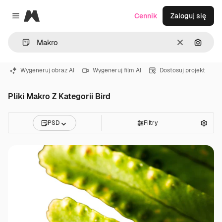
Magnific
Cennik
Zaloguj się
Close menu
Wyczyść
Szukaj
Wygeneruj obraz AI
Wygeneruj film AI
Dostosuj projekt
Pliki Makro Z Kategorii Bird
PSD
Filtry