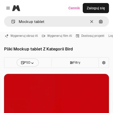
Magnific
Cennik
Zaloguj się
Close menu
Wyczyść
Szukaj
Wygeneruj obraz AI
Wygeneruj film AI
Dostosuj projekt
Lo
Pliki Mockup tablet Z Kategorii Bird
PSD
Filtry